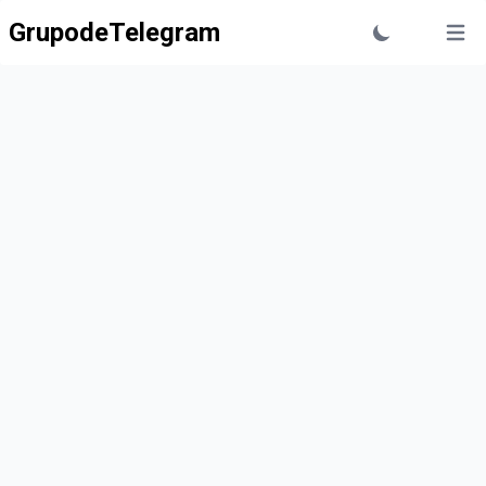
GrupodeTelegram
Open 